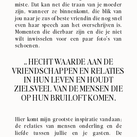
miste. Dat kan net die traan van je moeder
zijn, wanneer ze binnenkomt, die blik van
jou naar je zus of beste vriendin die nog snel
even haar speech aan het overschrijven is.
Momenten die dierbaar zijn en die je niet
wilt inwisselen voor een paar foto's van
schoenen.
.. HECHT WAARDE AAN DE
VRIENDSCHAPPEN EN RELATIES
IN HUN LEVEN EN HOUDT
ZIELSVEEL VAN DE MENSEN DIE
OP HUN BRUILOFT KOMEN.
Hier komt mijn grootste inspiratie vandaan;
de relaties van mensen onderling en de
liefde tussen jullie en je gasten. De