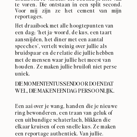
te voren. Die ontstaan in een split second.
Voor mij zijn ze het cement van mijn
reportages. ⁣
Het draaiboek met alle hoogtepunten van
een dag; ‘het ja-woord, de kus, een taart
aansnijden, het diner met een aantal
speeches’, vertelt weinig over jullie als
bruidspaar en de relatie die jullie hebben
met de mensen waar jullie het meest van
houden. Ze maken jullie bruiloft niet perse
uniek.⁣
DIE MOMENTEN TUSSENDOOR DOEN DAT
WEL, DIE MAKEN EEN DAG PERSOONLIJK.
Een aai over je wang, handen die je nieuwe
ring bewonderen, een traan van geluk of
een uitbundige schaterlach, blikken die
elkaar kruisen of een snelle kus. Ze maken
een reportage authentiek. Van jullie.