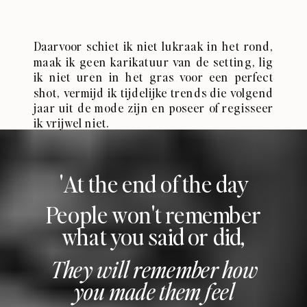
Daarvoor schiet ik niet lukraak in het rond,
maak ik geen karikatuur van de setting, lig
ik niet uren in het gras voor een perfect
shot, vermijd ik tijdelijke trends die volgend
jaar uit de mode zijn en poseer of regisseer
ik vrijwel niet.
'At the end of the day
People won't remember
what you said or did,
They will remember how
you made them feel